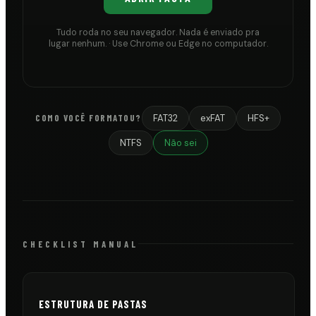
Tudo roda no seu navegador. Nada é enviado pra
lugar nenhum. · Use Chrome ou Edge no computador.
FAT32
exFAT
HFS+
COMO VOCÊ FORMATOU?
NTFS
Não sei
CHECKLIST MANUAL
ESTRUTURA DE PASTAS