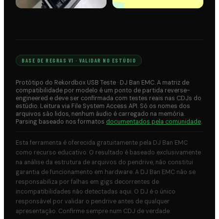
SORTEIOS
DISTRIBUA
SUA
MÚSICA
BASE DE REGRAS V1 · VALIDAR NO ESTÚDIO
Protótipo do Rekordbox USB Teste · DJ Ban EMC. A matriz de
compatibilidade por modelo é um ponto de partida reverse-
engineered e deve ser confirmada com testes reais nas CDJs do
estúdio. Leitura via File System Access API. Só os nomes dos
arquivos são lidos, nenhum áudio é carregado na memória.
Parsing baseado nos formatos
documentados pela comunidade
.
Esta ferramenta é oferecida gratuitamente pela DJ Ban EMC
como recurso educativo. O resultado é baseado exclusivamente
na análise da estrutura de arquivos do pendrive, não constitui
garantia de funcionamento em hardware. A DJ Ban EMC não se
responsabiliza por falhas em gigs decorrentes de
incompatibilidades não detectadas aqui. O DJ é o único
responsável por validar o pendrive antes de qualquer
apresentação. Confirme sempre num CDJ de verdade.