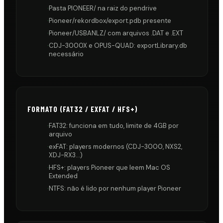
·
Pasta PIONEER/ na raiz do pendrive
·
Pioneer/rekordbox/export.pdb presente
·
Pioneer/USBANLZ/ com arquivos .DAT e .EXT
·
CDJ-3000X e OPUS-QUAD: exportLibrary.db
necessário
FORMATO (FAT32 / EXFAT / HFS+)
·
FAT32: funciona em tudo, limite de 4GB por
arquivo
·
exFAT: players modernos (CDJ-3000, NXS2,
XDJ-RX3…)
·
HFS+: players Pioneer que leem Mac OS
Extended
·
NTFS: não é lido por nenhum player Pioneer