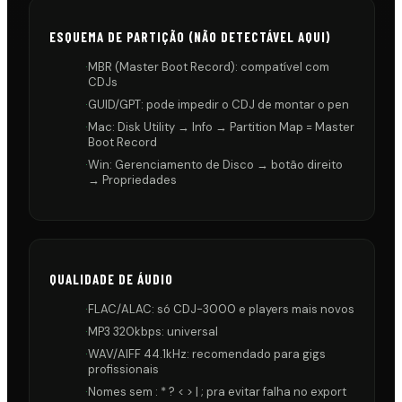
ESQUEMA DE PARTIÇÃO (NÃO DETECTÁVEL AQUI)
·
MBR (Master Boot Record): compatível com
CDJs
·
GUID/GPT: pode impedir o CDJ de montar o pen
·
Mac: Disk Utility → Info → Partition Map = Master
Boot Record
·
Win: Gerenciamento de Disco → botão direito
→ Propriedades
QUALIDADE DE ÁUDIO
·
FLAC/ALAC: só CDJ-3000 e players mais novos
·
MP3 320kbps: universal
·
WAV/AIFF 44.1kHz: recomendado para gigs
profissionais
·
Nomes sem : * ? < > | ; pra evitar falha no export