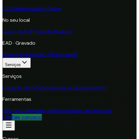
DJ Online
Produção Online
No seu local
Curso de DJ
Produção Musical
EAD · Gravado
Produção Musical
DJ (Backstage)
Serviços
Serviços
Locação de Estúdios
Venda seu Equipamento
Ferramentas
GPS do DJ
Mixagem Online
Testador de Pen Drive
Loja
Fale conosco
Cursos