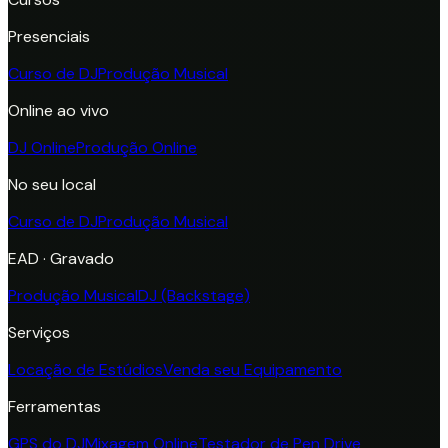
Presenciais
Curso de DJ
Produção Musical
Online ao vivo
DJ Online
Produção Online
No seu local
Curso de DJ
Produção Musical
EAD · Gravado
Produção Musical
DJ (Backstage)
Serviços
Locação de Estúdios
Venda seu Equipamento
Ferramentas
GPS do DJ
Mixagem Online
Testador de Pen Drive